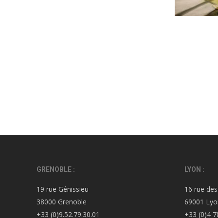
GRENOBLE :
LYON :
19 rue Génissieu
16 rue des
38000 Grenoble
69001 Lyo
+33 (0)9.52.79.30.01
+33 (0)4 7