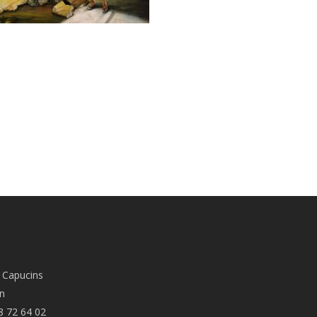
 Capucins
n
8 72 64 02