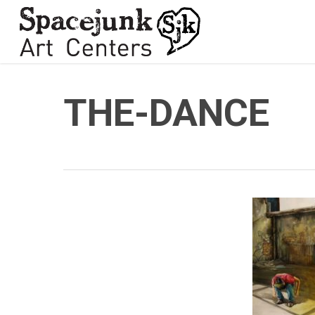
Skip
to
main
content
THE-DANCE