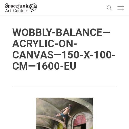
Skip
Men
to
search
main
content
WOBBLY-BALANCE—
ACRYLIC-ON-
CANVAS—150-X-100-
CM—1600-EU