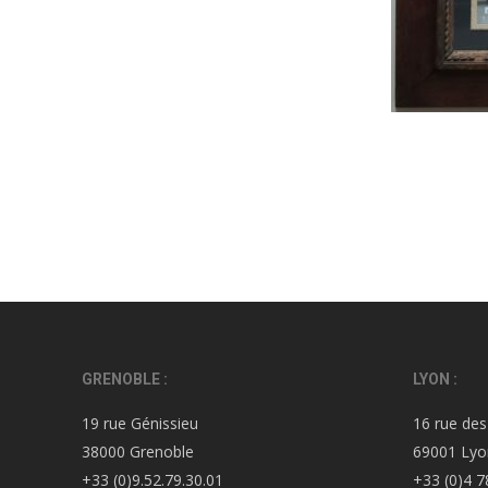
GRENOBLE :
LYON :
19 rue Génissieu
16 rue des
38000 Grenoble
69001 Lyo
+33 (0)9.52.79.30.01
+33 (0)4 7