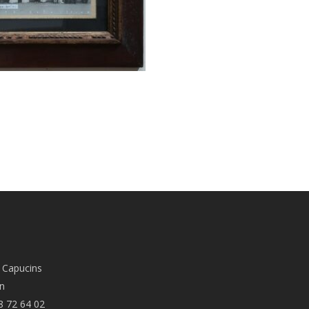
 Capucins
n
8 72 64 02