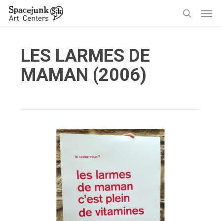
Skip
Men
to
search
main
content
LES LARMES DE
MAMAN (2006)