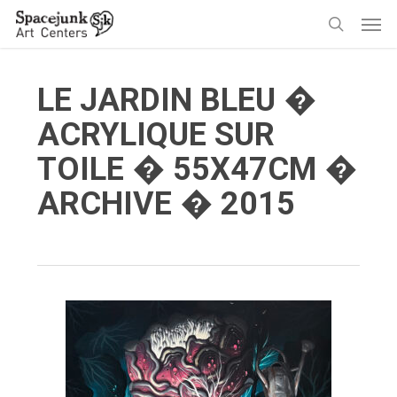
Skip
Men
to
search
main
content
LE JARDIN BLEU �
ACRYLIQUE SUR
TOILE � 55X47CM �
ARCHIVE � 2015