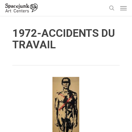
Skip
Men
to
search
main
content
1972-ACCIDENTS DU
TRAVAIL