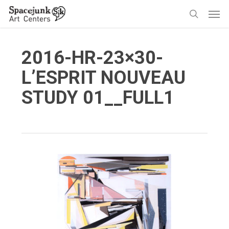
Skip
Men
to
search
main
content
2016-HR-23×30-
L’ESPRIT NOUVEAU
STUDY 01__FULL1