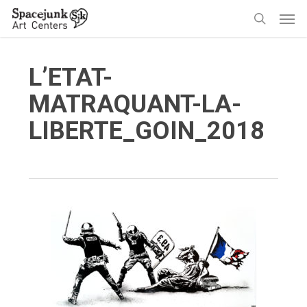
Skip
Men
to
search
main
content
L’ETAT-
MATRAQUANT-LA-
LIBERTE_GOIN_2018