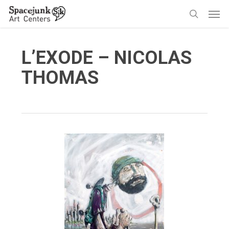
Skip
Men
to
search
main
content
L’EXODE – NICOLAS
THOMAS