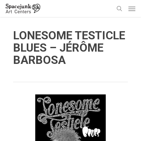
Skip
Men
to
search
main
content
LONESOME TESTICLE
BLUES – JÉRÔME
BARBOSA