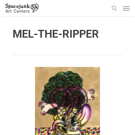
Skip
Men
to
search
main
content
MEL-THE-RIPPER