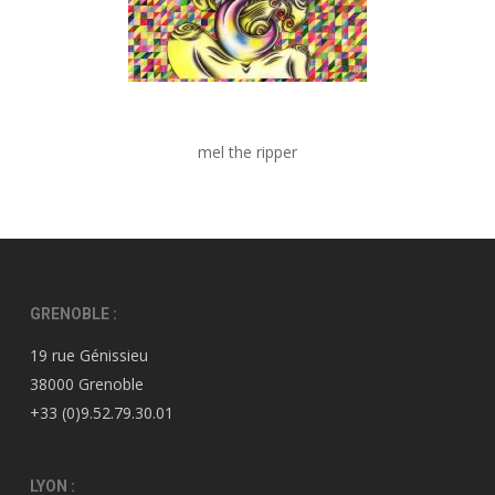
mel the ripper
GRENOBLE :
19 rue Génissieu
38000 Grenoble
+33 (0)9.52.79.30.01
LYON :