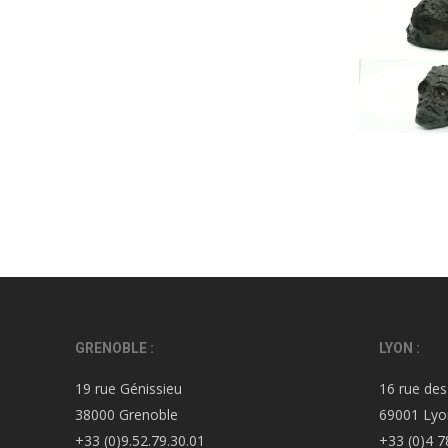
GRENOBLE :
LYON :
19 rue Génissieu
16 rue des
38000 Grenoble
69001 Lyo
+33 (0)9.52.79.30.01
+33 (0)4 7