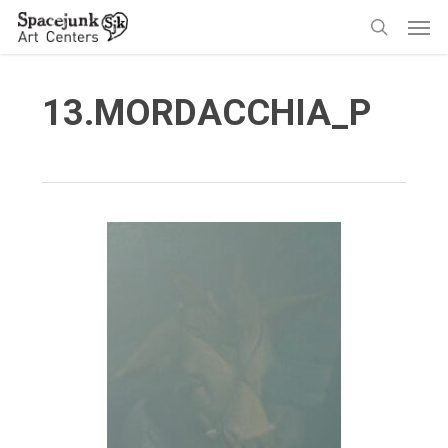
Skip
Men
to
search
main
content
13.MORDACCHIA_P