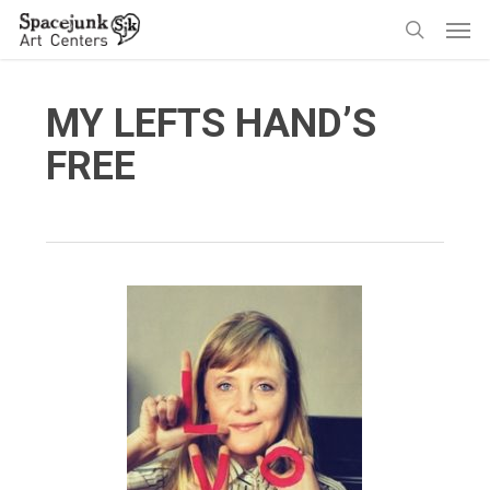
Skip
Men
to
search
main
content
MY LEFTS HAND’S
FREE