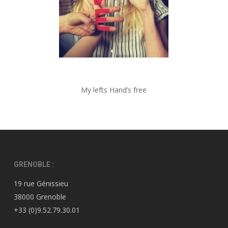
My lefts Hand’s free
GRENOBLE :
19 rue Génissieu
38000 Grenoble
+33 (0)9.52.79.30.01