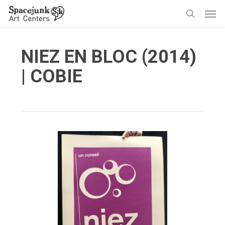
Skip
Men
to
search
main
content
NIEZ EN BLOC (2014)
| COBIE