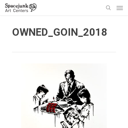
Skip
Men
to
search
main
content
OWNED_GOIN_2018