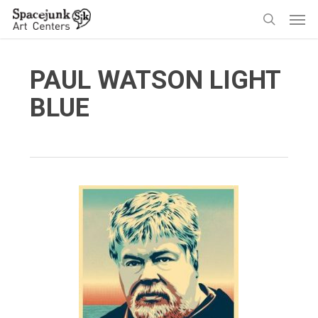
Skip
Men
to
search
main
content
PAUL WATSON LIGHT
BLUE