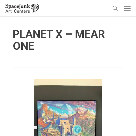
Skip
Men
to
search
main
content
PLANET X – MEAR
ONE