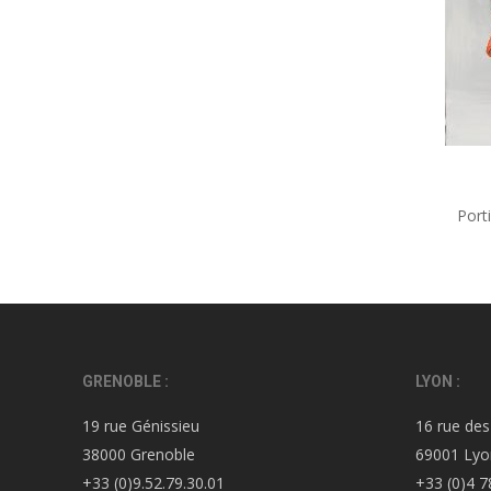
Port
GRENOBLE :
LYON :
19 rue Génissieu
16 rue des
38000 Grenoble
69001 Lyo
+33 (0)9.52.79.30.01
+33 (0)4 7