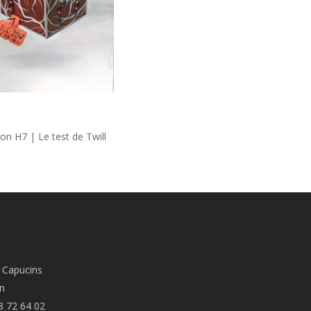
ion H7 | Le test de Twill
 Capucins
n
8 72 64 02