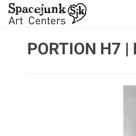
Skip
to
main
content
PORTION H7 | 