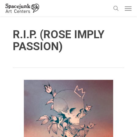
Skip
Men
to
search
main
content
R.I.P. (ROSE IMPLY
PASSION)