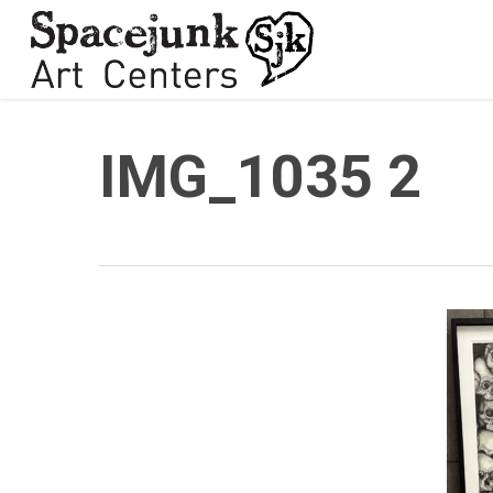
Skip
to
main
content
IMG_1035 2