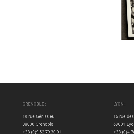
GRENOBLE :
LYON :
19 rue Génissieu
16 rue des
38000 Grenoble
69001 Lyo
+33 (0)9.52.79.30.01
+33 (0)4 7