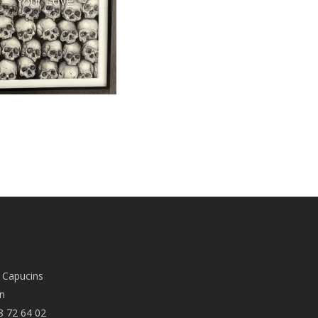
 Capucins
n
8 72 64 02