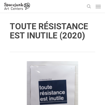
Skip
Men
to
search
main
content
TOUTE RÉSISTANCE
EST INUTILE (2020)