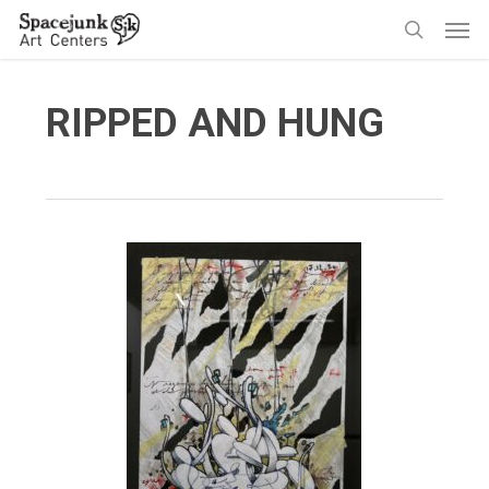
Skip
Men
to
search
main
content
RIPPED AND HUNG