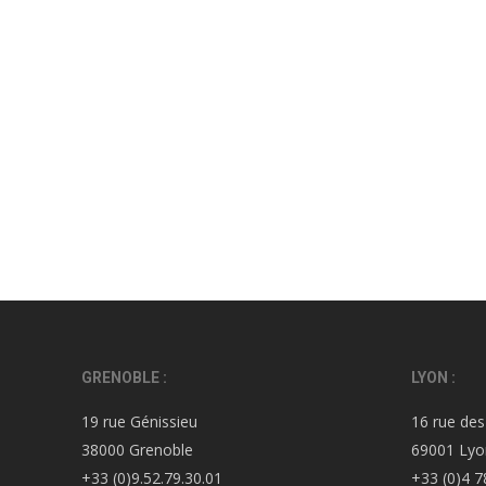
GRENOBLE :
LYON :
19 rue Génissieu
16 rue des
38000 Grenoble
69001 Lyo
+33 (0)9.52.79.30.01
+33 (0)4 7