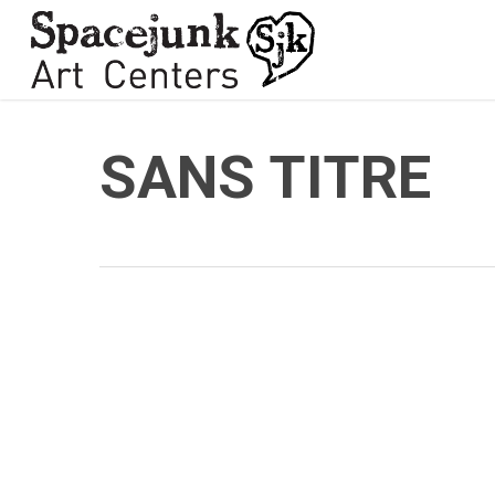
Skip
to
main
content
SANS TITRE