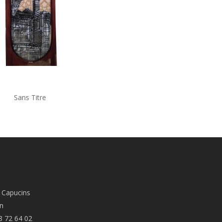
Sans Titre
 Capucins
n
8 72 64 02