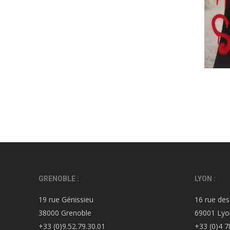
GRENOBLE :
LYON :
19 rue Génissieu
16 rue des
38000 Grenoble
69001 Lyo
+33 (0)9.52.79.30.01
+33 (0)4 7