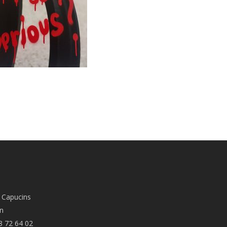
 Capucins
n
8 72 64 02