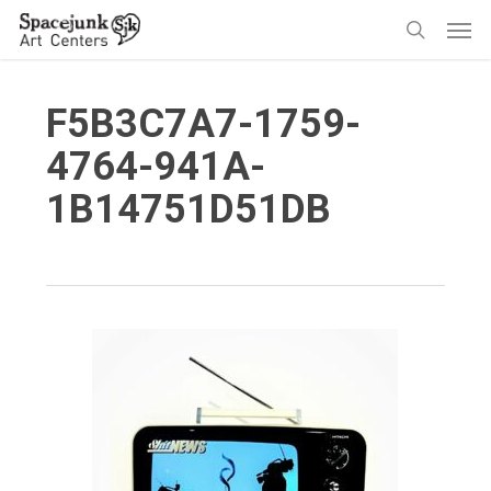
Skip
Men
to
search
main
content
F5B3C7A7-1759-
4764-941A-
1B14751D51DB