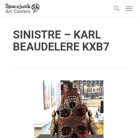
Skip
Men
to
search
main
content
SINISTRE – KARL
BEAUDELERE KXB7