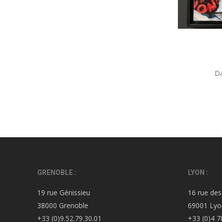
Da
GRENOBLE :
LYON :
19 rue Génissieu
16 rue des
38000 Grenoble
69001 Lyo
+33 (0)9.52.79.30.01
+33 (0)4 7