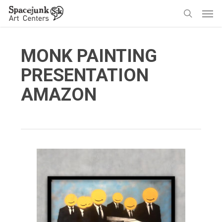
Skip
Men
to
search
main
content
MONK PAINTING
PRESENTATION
AMAZON