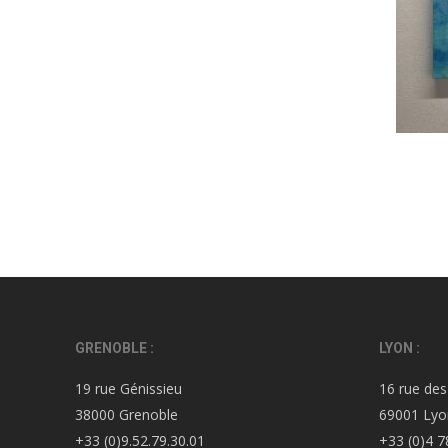
GRENOBLE :
LYON :
19 rue Génissieu
16 rue des
38000 Grenoble
69001 Lyo
+33 (0)9.52.79.30.01
+33 (0)4 7