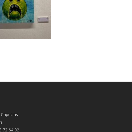
 Capucins
n
8 72 64 02