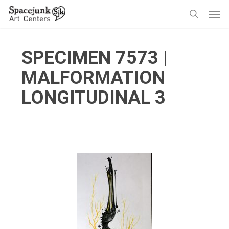
Skip
Men
to
search
main
content
SPECIMEN 7573 |
MALFORMATION
LONGITUDINAL 3