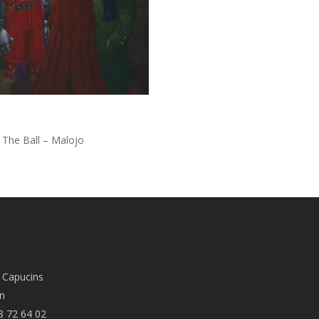
The Ball – Malojo
 Capucins
n
8 72 64 02