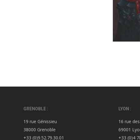
GRENOBLE :
LYON :
19 rue Génissieu
16 rue des
38000 Grenoble
69001 Lyo
+33 (0)9.52.79.30.01
+33 (0)4 7