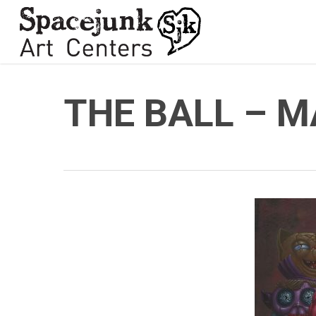
Skip
to
main
content
THE BALL – 