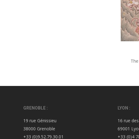
The
GRENOBLE :
LYON :
19 rue Génissieu
16 rue des
38000 Grenoble
69001 Lyo
+33 (0)9.52.79.30.01
+33 (0)4 7