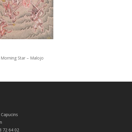
 Morning Star – Malojo
 Capucins
n
8 72 64 02