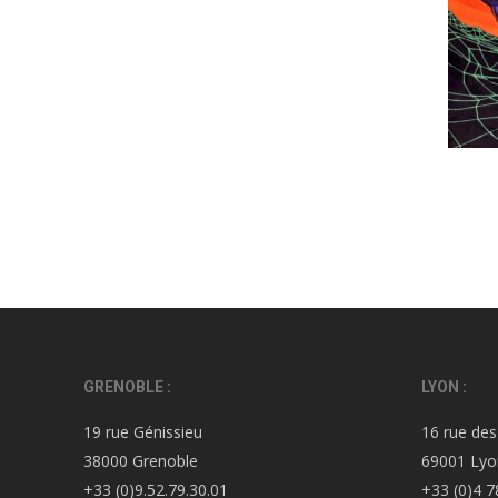
GRENOBLE :
LYON :
19 rue Génissieu
16 rue des
38000 Grenoble
69001 Lyo
+33 (0)9.52.79.30.01
+33 (0)4 7