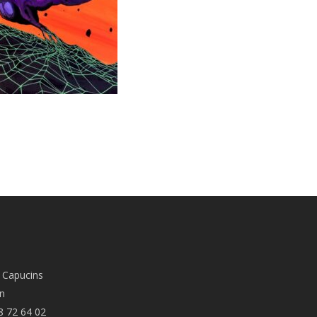
 Capucins
n
8 72 64 02