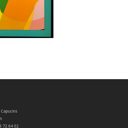
 Capucins
n
8 72 64 02