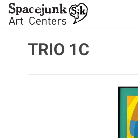
Skip
to
main
content
TRIO 1C