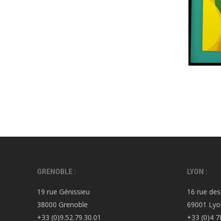
GRENOBLE :
LYON :
19 rue Génissieu
16 rue des
38000 Grenoble
69001 Lyo
+33 (0)9.52.79.30.01
+33 (0)4 7