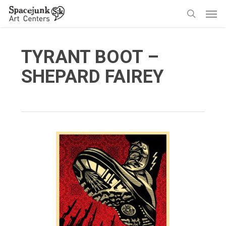
Skip
Men
to
search
main
content
TYRANT BOOT –
SHEPARD FAIREY