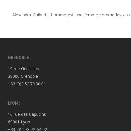
Alexandra_Guibert_L’homme_est_une_femme_comme_les_autr
GRENOBLE :
19 rue Génissieu
38000 Grenoble
+33 (0)9.52.79.30.01
LYON :
16 rue des Capucins
69001 Lyon
+33 (0)4 78 72 64 02