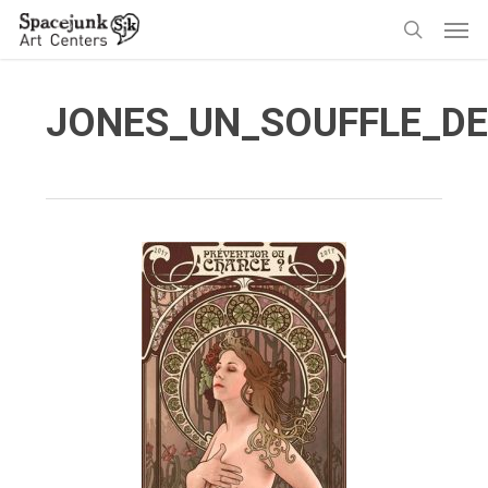
Skip
Men
to
search
main
content
JONES_UN_SOUFFLE_D