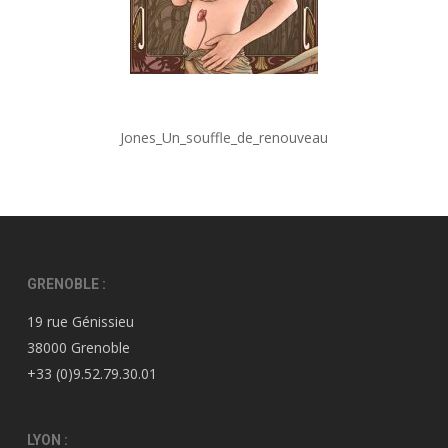
Jones_Un_souffle_de_renouveau
GRENOBLE :
19 rue Génissieu
38000 Grenoble
+33 (0)9.52.79.30.01
LYON :