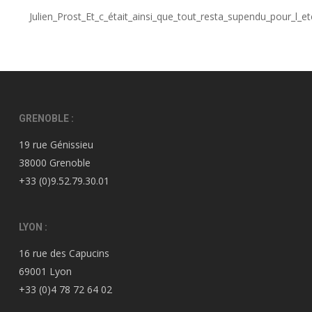
Julien_Prost_Et_c_était_ainsi_que_tout_resta_supendu_pour_l_et
GRENOBLE :
19 rue Génissieu
38000 Grenoble
+33 (0)9.52.79.30.01
LYON :
16 rue des Capucins
69001 Lyon
+33 (0)4 78 72 64 02