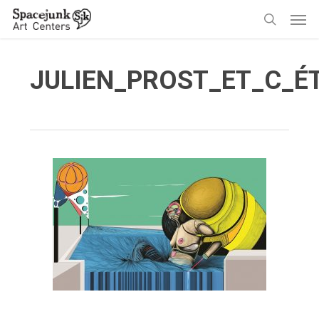
Skip
Men
to
search
main
content
JULIEN_PROST_ET_C_É