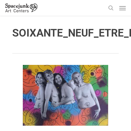
Skip
Men
to
search
main
content
SOIXANTE_NEUF_ETRE