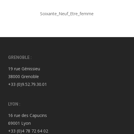
Soixante_Neuf_Etre_femme
GRENOBLE :
19 rue Génissieu
38000 Grenoble
+33 (0)9.52.79.30.01
LYON :
16 rue des Capucins
69001 Lyon
+33 (0)4 78 72 64 02