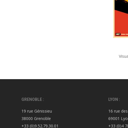
Visu
GRENOBLE :
LYON :
19 rue Génissieu
16 rue des
38000 Grenoble
69001 Lyo
+33 (0)9.52.79.30.01
+33 (0)4 7