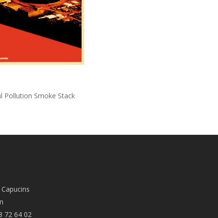
al Pollution Smoke Stack
 Capucins
n
8 72 64 02