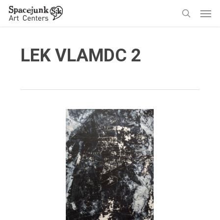
Skip
Men
to
search
main
content
LEK VLAMDC 2