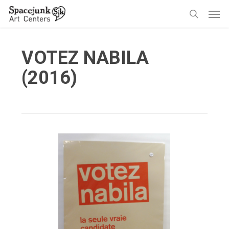
Skip
Men
to
search
main
content
VOTEZ NABILA
(2016)