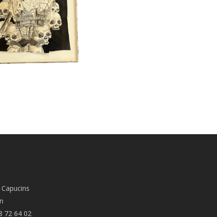
 Capucins
n
8 72 64 02