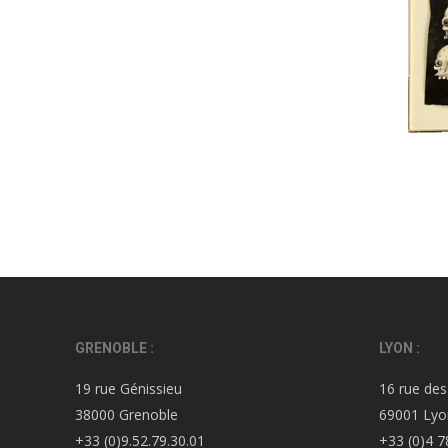
GRENOBLE :
LYON :
19 rue Génissieu
16 rue des
38000 Grenoble
69001 Lyo
+33 (0)9.52.79.30.01
+33 (0)4 7