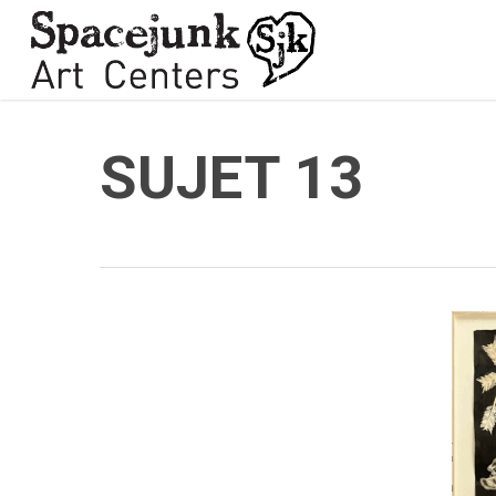
Skip
to
main
content
SUJET 13