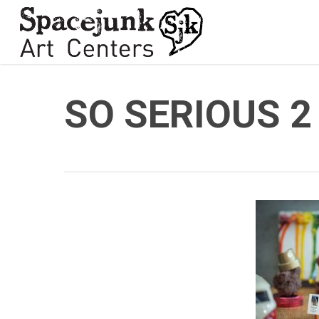
Skip
to
main
content
SO SERIOUS 2