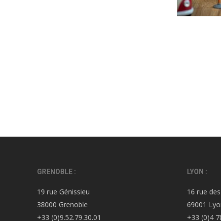
GRENOBLE :
LYON :
19 rue Génissieu
16 rue des
38000 Grenoble
69001 Lyo
+33 (0)9.52.79.30.01
+33 (0)4 7