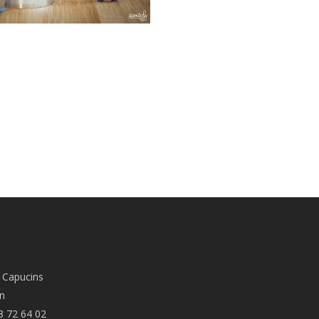
 Capucins
n
8 72 64 02