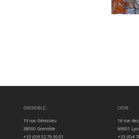
GRENOBLE :
LYON :
19 rue Génissieu
16 rue des
38000 Grenoble
69001 Lyo
+33 (0)9.52.79.30.01
+33 (0)4 7