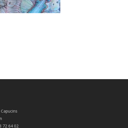
 Capucins
n
8 72 64 02