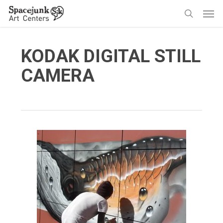
Skip
Men
to
search
main
content
KODAK DIGITAL STILL
CAMERA