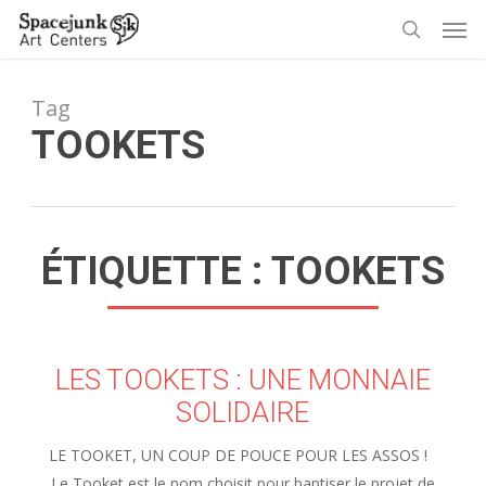
Skip
Men
to
search
main
content
Tag
TOOKETS
ÉTIQUETTE :
TOOKETS
LES TOOKETS : UNE MONNAIE
SOLIDAIRE
LE TOOKET, UN COUP DE POUCE POUR LES ASSOS !
Le Tooket est le nom choisit pour baptiser le projet de