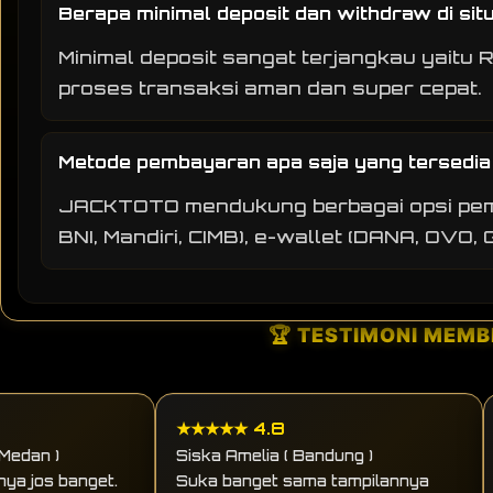
Berapa minimal deposit dan withdraw di s
Minimal deposit sangat terjangkau yaitu
proses transaksi aman dan super cepat.
Metode pembayaran apa saja yang tersedi
JACKTOTO mendukung berbagai opsi pembay
BNI, Mandiri, CIMB), e-wallet (DANA, OVO, 
🏆 TESTIMONI MEMB
★★★★★ 4.8
★
an )
Siska Amelia ( Bandung )
A
 jos banget.
Suka banget sama tampilannya
D