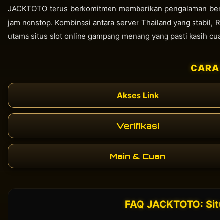
JACKTOTO terus berkomitmen memberikan pengalaman bermai
jam nonstop. Kombinasi antara server Thailand yang stabil,
utama situs slot online gampang menang yang pasti kasih cua
CARA
Akses Link
Verifikasi
Main & Cuan
FAQ JACKTOTO: Situ