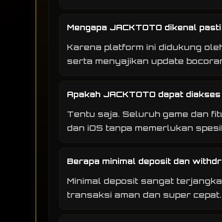
Mengapa JACKTOTO dikenal pasti 
Karena platform ini didukung ol
serta menyajikan update bocoran 
Apakah JACKTOTO dapat diakses 
Tentu saja. Seluruh game dan fi
dan iOS tanpa memerlukan spesifi
Berapa minimal deposit dan with
Minimal deposit sangat terjang
transaksi aman dan super cepat.