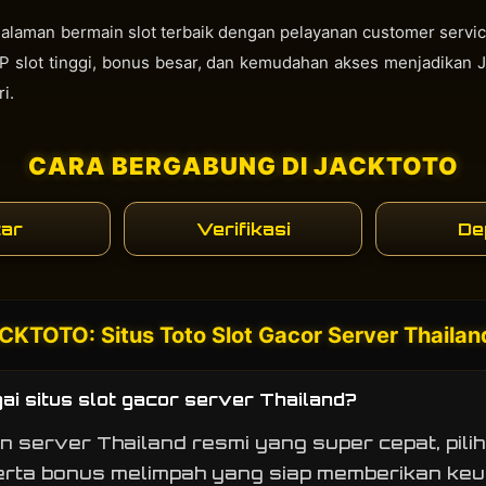
man bermain slot terbaik dengan pelayanan customer service 
TP slot tinggi, bonus besar, dan kemudahan akses menjadikan 
i.
CARA BERGABUNG DI JACKTOTO
tar
Verifikasi
De
CKTOTO: Situs Toto Slot Gacor Server Thailan
 situs slot gacor server Thailand?
server Thailand resmi yang super cepat, pili
serta bonus melimpah yang siap memberikan ke