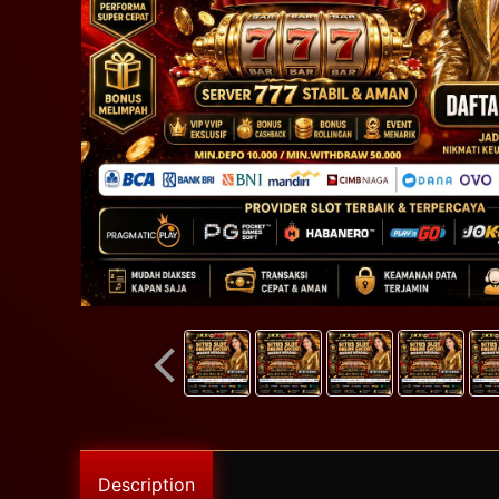
Description