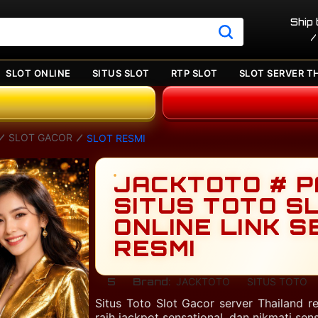
Ship 
/
SLOT ONLINE
SITUS SLOT
RTP SLOT
SLOT SERVER T
/
/
SLOT GACOR
SLOT RESMI
JACKTOTO # P
SITUS TOTO S
ONLINE LINK 
RESMI
5
Brand:
JACKTOTO
SITUS TOTO
Situs Toto Slot Gacor server Thailand 
raih jackpot sensational, dan nikmati sens