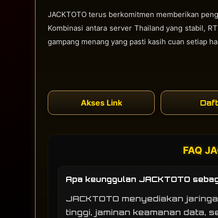
JACKTOTO terus berkomitmen memberikan pengala
Kombinasi antara server Thailand yang stabil, R
gampang menang yang pasti kasih cuan setiap har
Akses Link
Daf
FAQ JA
Apa keunggulan JACKTOTO sebagai
JACKTOTO menyediakan jaringan 
tinggi, jaminan keamanan data, 