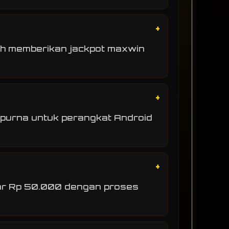
+
dah memberikan jackpot maxwin
+
mpurna untuk perangkat Android
+
sar Rp 50.000 dengan proses