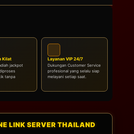
Kilat
Layanan VIP 24/7
diah jackpot
Dukungan Customer Service
diproses
profesional yang selalu siap
ik tanpa
melayani setiap saat.
NE LINK SERVER THAILAND