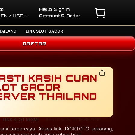
Hello, Sign in
to
 EN
/ USD
Account & Order
HAILAND
LINK SLOT GACOR
DAFTAR
ASTI KASIH CUAN
LOT GACOR
SERVER THAILAND
LINK SLOT RESMI
Item Code:
777888999
resmi terpercaya. Akses link JACKTOTO sekarang,
asi main slot pasti cuan setiap hari!